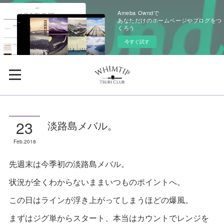
Ameba Owndで
あなただけのホームページやブログをつ
くろう
今すぐ試す
23
淡路島メバル。
Feb
2018
先週末は今季初の淡路島メバル。
状況が全くわからないままいつものポイントへ。
この日はラインが浮き上がってしまうほどの爆風。
まずはジグ単からスタート、本当はカウントでレンジを