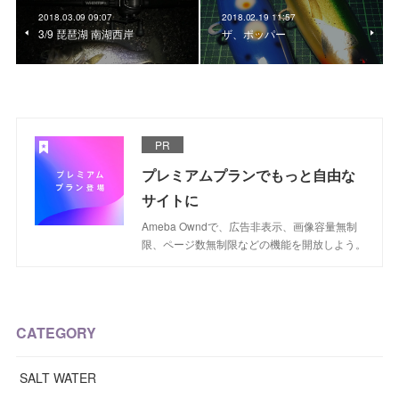
2018.03.09 09:07
2018.02.19 11:57
3/9 琵琶湖 南湖西岸
ザ、ポッパー
PR
プレミアムプランでもっと自由な
サイトに
Ameba Owndで、広告非表示、画像容量無制
限、ページ数無制限などの機能を開放しよう。
CATEGORY
SALT WATER