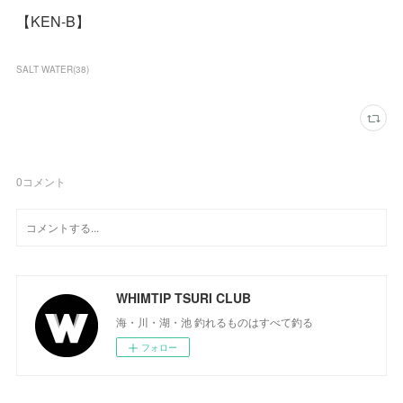
【KEN-B】
SALT WATER
(
38
)
0
コメント
WHIMTIP TSURI CLUB
海・川・湖・池 釣れるものはすべて釣る
フォロー