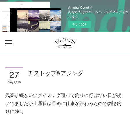
Ameba Owndで
あなただけのホームページやブログをつ
くろう
今すぐ試す
27
チヌトップ&アジング
May
2018
残業が続きいいタイミング狙って釣りに行けない日が続
いてましたが土曜日は早めに仕事が終わったので勿論釣
りにGO。