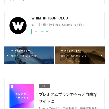
WHIMTIP TSURI CLUB
海・川・湖・池 釣れるものはすべて釣る
フォロー
2018.06.06 09:05
2018.05.13 14:32
今年初ジギングです。
久しぶりのアジング
PR
プレミアムプランでもっと自由な
サイトに
Ameba Owndで、広告非表示、画像容量無制