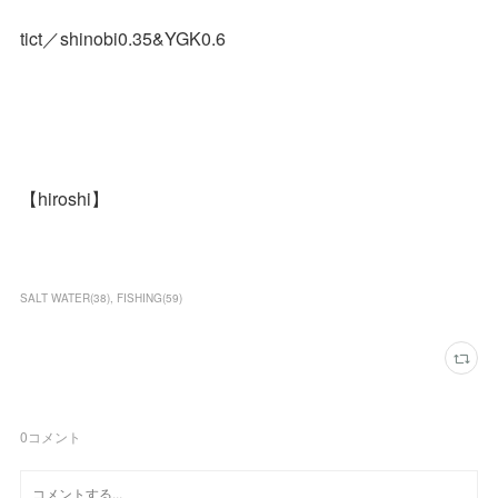
tict／shinobi0.35&YGK0.6
【hiroshi】
SALT WATER
(
38
)
FISHING
(
59
)
0
コメント