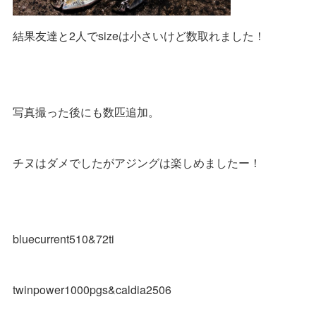
結果友達と2人でsizeは小さいけど数取れました！
写真撮った後にも数匹追加。
チヌはダメでしたがアジングは楽しめましたー！
bluecurrent510&72ti
twinpower1000pgs&caldia2506